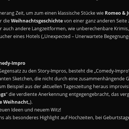
erang Zeit, um zum einen klassische Stücke wie
Romeo & J
r die
Weihnachtsgeschichte
von einer ganz anderen Seite 
r auch andere Langzeitformen, wie unberechenbare Krimis,
ucher eines Hotels („Unexpected – Unerwartete Begegnunge
medy-Impro
Gegensatz zu den Story-Impros, besteht die „Comedy-Impro“
anten Sketchen, die nicht durch eine zusammenhängende G
Beispiel aus der aktuellen Tageszeitung heraus improvisie
ags
“ die verdiente Anerkennung entgegengebracht, das ver
e Weihnacht
„).
neuen Ideen und neuem Witz!
ns als besonderes Highlight auf Hochzeiten, bei Geburtsta