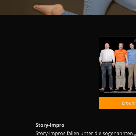
Ensem
Story-Impro
Story-Impros fallen unter die sogenannten