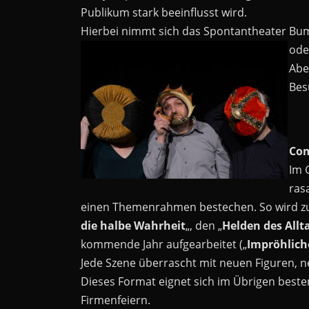
Publikum stark beeinflusst wird.
Hierbei nimmt sich das Spontantheater Bum
ode
Abe
Bes
Co
Im 
ras
einen Themenrahmen bestechen. So wird zum 
die halbe Wahrheit
„, den „
Helden des Allt
kommende Jahr aufgearbeitet („
Impröhlich
Jede Szene überrascht mit neuen Figuren, 
Dieses Format eignet sich im Übrigen beste
Firmenfeiern.