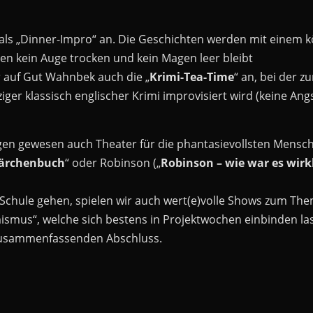
als „Dinner-Impro“ an. Die Geschichten werden mit einem k
en kein Auge trocken und kein Magen leer bleibt
ir auf Gut Wahnbek auch die „
Krimi-Tea-Time
“ an, bei der z
er klassisch englischer Krimi improvisiert wird (keine Angs
egen gewesen auch Theater für die phantasievollsten Mensch
Märchenbuch
“ oder Robinson („
Robinson – wie war es wirkl
ur Schule gehen, spielen wir auch wert(e)volle Shows zum Th
emismus“, welche sich bestens in Projektwochen einbinden l
 zusammenfassenden Abschluss.